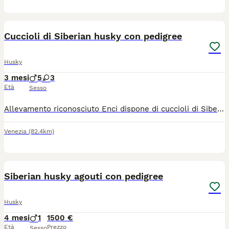
5
Cuccioli di Siberian husky con pedigree
Husky
3 mesi
5
3
Età
Sesso
Allevamento riconosciuto Enci dispone di cuccioli di Siberian husky con pedigree I cuccioli verranno ceduti con pedigree, sverminazione, iscrizione all'anagrafe canina e libretto sanitario
Venezia
(82.4km)
2
Siberian husky agouti con pedigree
Husky
4 mesi
1
1500 €
Età
Prezzo
Sesso