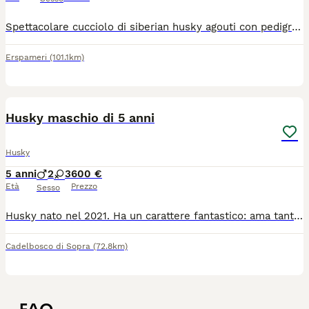
Spettacolare cucciolo di siberian husky agouti con pedigree! Nato il 30 marzo 2026 è già disponibile completo di tutto! Genitori testati! Possibilità di consegna !!! Per qualsiasi informazione Maria Rosa 3204280348
Erspameri
(101.1km)
4
Husky maschio di 5 anni
Husky
5 anni
2
3
600 €
Età
Prezzo
Sesso
Husky nato nel 2021. Ha un carattere fantastico: ama tantissimo giocare ed essere coccolato. È il compagno di vita ideale per chi cerca un amico affettuoso, fedele e dinamico, perfetto per condividere passeggiate e momenti di gioco all'aria aperta.
Cadelbosco di Sopra
(72.8km)