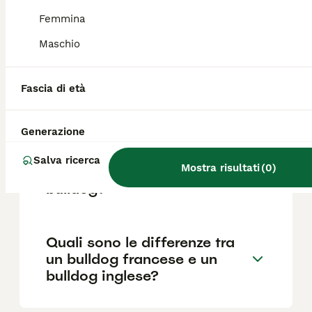
Femmina
Maschio
Qual è il Bulldog più bello?
Fascia di età
Quali sono i difetti del
bulldog francese?
Generazione
Salva ricerca
Mostra risultati
(
0
)
Quanto costa mantenere un
bulldog?
Quali sono le differenze tra
un bulldog francese e un
bulldog inglese?