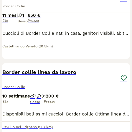
Border Collie
11 mesi
1
650 €
Età
Prezzo
Sesso
Cuccioli di Border Collie nati in casa, genitori visibili, abituati ad altri animali, cavalli e asini. Ottimo imprinting. Sani e forti verranno ceduti sverminati, con trattamenti antiparassitari, libretto veterinario e microchip
Castelfranco Veneto
(81.5km)
10
Border collie linea da lavoro
Border Collie
10 settimane
1
3
1200 €
Età
Prezzo
Sesso
Disponibili bellissimi cuccioli Border collie Ottima linea di sangue da lavoro Entrambi i genitori sono visibili,testati per le malattie genetiche e completamente clear Esenti displasia anche e gomiti Dna depositato Entrambi praticano sheepdog I cuccioli verranno ceduti Sverminati Vaccinati Iscritti all anagrafe canina In possesso di pedigree Enci Socializzati con persone e animali Abituati agli spostamenti in macchina Sono graditi contatti telefonici
Pavullo nel Frignano
(90.8km)