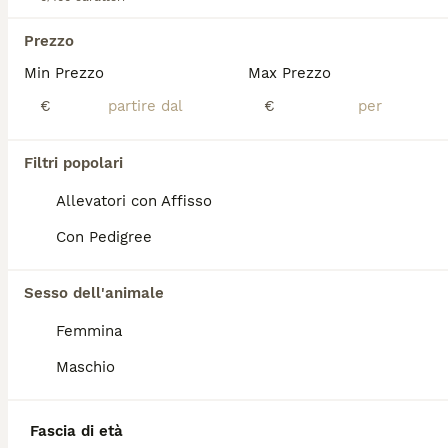
Prezzo
Border Collie - Croce del Nord
Min Prezzo
Max Prezzo
Border Collie
€
€
2 settimane
6
Età
Sesso
Filtri popolari
Primordiale. Selvatico. Essenziale. Non selezioniamo Border Collie per la performance. Li alleviamo per custodire ciò che la natura ha già scritto in loro. Ogni cucciolo nasce da genitori selezionati per salute ed equilibrio, cresce con alimentazione naturale, esperienze rispettose dei suoi tempi e un'attenzione costante al benessere fisico, emotivo e relazionale. Crediamo che ogni cane sia un individuo. Per questo non scegliamo il cucciolo in base al colore del mantello o al sesso, ma osserviamo la sua crescita per accompagnarlo verso la famiglia più adatta. L'affido non è la fine del nostro lavoro. È l'inizio di una relazione. Se senti che un Border Collie possa essere un compagno di vita e non semplicemente un cane da addestrare, saremo felici di raccontarti la nostra filosofia attraverso il Manifesto Cuccioli.
Allevatori con Affisso
Allevatore con Affisso
Con Pedigree
San Benedetto Po
(41.3km)
8
Sesso dell'animale
Cuccioli di Border Collie
Femmina
Maschio
Border Collie
7 mesi
1
1
650 €
Età
Prezzo
Sesso
Fascia di età