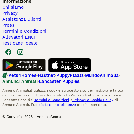
Informazione
Chi siamo
Privacy
Assistenza Clienti
Press
Termini e Condizioni
Allevatori ENCI
Test cane ideale
Pets4Homes
Hastnet
PuppyPlaats
MundoAnimalia
Annunci Animali
Lancaster Puppies
AnnunciAnimali.it utilizza i cookie su questo sito per migliorare la tua
esperienza utente. L'uso di questo sito Web e di altri servizi implica
l'accettazione dei
Termini e Condizioni
e
Privacy e Cookie Policy
di
AnnunciAnimali. Puoi
gestire le preferenze
in ogni momento.
© Copyright
2026
-
AnnunciAnimali