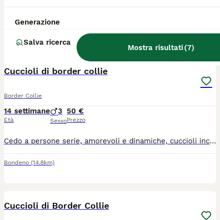
Cuccioli di Border Collie nati in casa, entrambi i genitori sono visibili in famiglia, ottimo imprinting, cresciuti liberi, abbiamo un bellissimo giardino in costiera al sole. I cuccioli sono stati sverminati due volte, primo vaccino e microchip
Generazione
Castelfranco Veneto
(81.5km)
Salva ricerca
Mostra risultati
(
7
)
9
Cuccioli di border collie
Border Collie
14 settimane
3
50 €
Età
Prezzo
Sesso
Cedo a persone serie, amorevoli e dinamiche, cuccioli incrocio border collie/pastore bergamasco (madre puro border collie, padre metà), nati il 27 aprile 2026. Chiedo un rimborso simbolico di 50 euro. I cuccioli non hanno ancora il microchip.
Bondeno
(14.8km)
7
3
Cuccioli di Border Collie