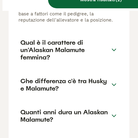
Malamute di razza pura in Italia è di circa
401€ ,anche se i prezzi possono variare in
base a fattori come il pedigree, la
reputazione dell'allevatore e la posizione.
Qual è il carattere di
un'Alaskan Malamute
femmina?
Che differenza c'è tra Husky
e Malamute?
Quanti anni dura un Alaskan
Malamute?