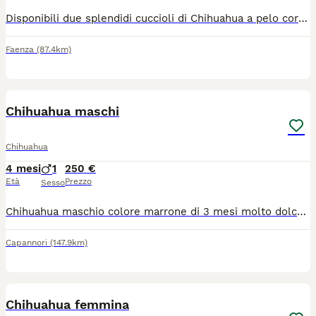
Disponibili due splendidi cuccioli di Chihuahua a pelo corto: un maschietto e una femminuccia. I cuccioli sono nati e cresciuti in ambiente familiare, circondati da amore, attenzioni e coccole ogni giorno. Sono ben socializzati, abituati al contatto umano e crescono con grande cura. Al momento della consegna saranno: • vaccinati • microchippati • sverminati • con libretto sanitario Mamma visibile: Chihuahua nera a pelo corto, 1 anno e mezzo, dolcissima e in ottima salute. Papà: Chihuahua color crema a pelo corto. Cerchiamo per loro famiglie serie e amorevoli, che possano offrire una casa piena di affetto. Prezzo: 750 € ciascuno. Per maggiori informazioni o foto, contattatemi in privato.
Faenza
(87.4km)
3
Chihuahua maschi
Chihuahua
4 mesi
1
250 €
Età
Prezzo
Sesso
Chihuahua maschio colore marrone di 3 mesi molto dolce e coccoloso con microchip al momento della consegna
Capannori
(147.9km)
5
Chihuahua femmina