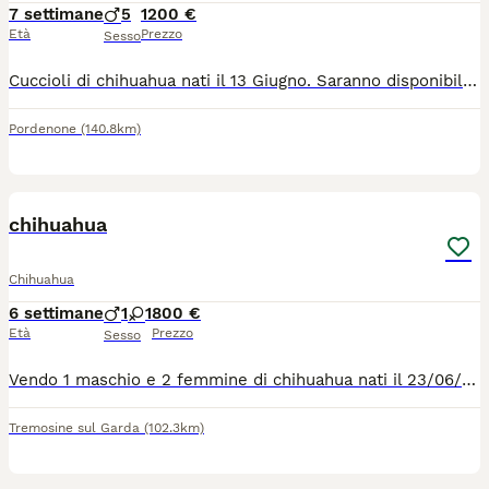
7 settimane
5
1200 €
Età
Prezzo
Sesso
Cuccioli di chihuahua nati il 13 Giugno. Saranno disponibili metà Agosto con microchip e primo vaccino. Per altre informazioni in privato. Cuccioli con pedigree ENCI. Genitori visibili.
Pordenone
(140.8km)
5
chihuahua
Chihuahua
6 settimane
1
1
800 €
Età
Prezzo
Sesso
Vendo 1 maschio e 2 femmine di chihuahua nati il 23/06/2026 i cuccioli sono cresciuti in casa in ambiente familiare e verranno ceduti con vaccinazione, sverminazione e microcip, la mamma è quella marrone e pesa 2 LG il papà è quello bianco e pesa 2.5 kg
Tremosine sul Garda
(102.3km)
13