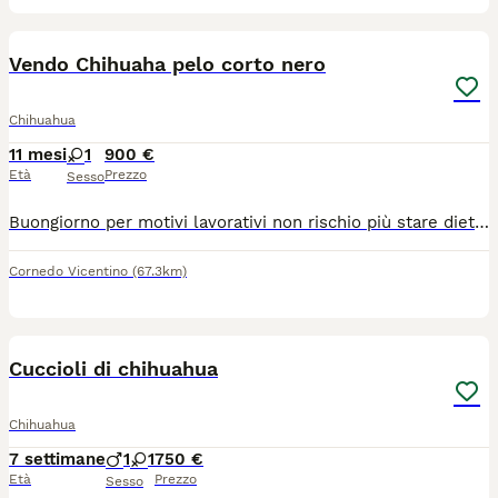
2
Vendo Chihuaha pelo corto nero
Chihuahua
11 mesi
1
900 €
Età
Prezzo
Sesso
Buongiorno per motivi lavorativi non rischio più stare dietro al mio Chihuaha. A malincuore scelgo di venderla. È una femmina di quasi un anno color nero a pelo corto.
Cornedo Vicentino
(67.3km)
21
Cuccioli di chihuahua
Chihuahua
7 settimane
1
1
750 €
Età
Prezzo
Sesso