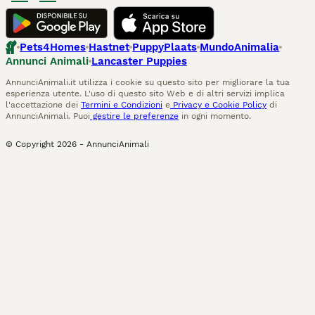
Pets4Homes
Hastnet
PuppyPlaats
MundoAnimalia
Annunci Animali
Lancaster Puppies
AnnunciAnimali.it utilizza i cookie su questo sito per migliorare la tua
esperienza utente. L'uso di questo sito Web e di altri servizi implica
l'accettazione dei
Termini e Condizioni
e
Privacy e Cookie Policy
di
AnnunciAnimali. Puoi
gestire le preferenze
in ogni momento.
© Copyright
2026
-
AnnunciAnimali