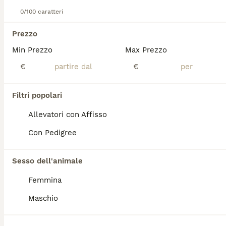
Chihuahua maschietto
0/100 caratteri
Chihuahua
Prezzo
2 anni
1
Min Prezzo
Max Prezzo
Età
Sesso
€
€
Maschietto dolcissimo, buonissimo, simpatico, socializzato con altri cani, abituato a sporcare in giardino, solo da compagnia, ha libretto sanitario completo di vaccini, microchip e trattamento antiparassitario. Pedigree Enci. Per informazioni contattatemi al 3398754098
Filtri popolari
Desenzano del Garda
(85km)
Allevatori con Affisso
8
Con Pedigree
Chihuahua
Sesso dell'animale
Chihuahua
Femmina
7 settimane
3
1
Età
Sesso
Maschio
Chihuahua cioccolato 3 maschietti e 1 femmina sono tutti pelo lungo . Avranno sverminazione microchip vaccinazione pedigree ENCI. Mamma colore isabella papà cioccolato tricolore entrambi con DNA depositato. Non sono in regalo .