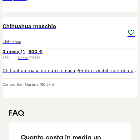
3
Chihuahua maschio
Chihuahua
3 mesi
1
900 €
Età
Prezzo
Sesso
Chihuahua maschio nato in casa genitori visibili con dna depositato e pedegree. Cucciolo con pelo raso nero dentatura a forbice taglia media corretto testicoli in sede abituato alla traversina
Campo San Martino
(66.3km)
FAQ
Quanto costa in media un