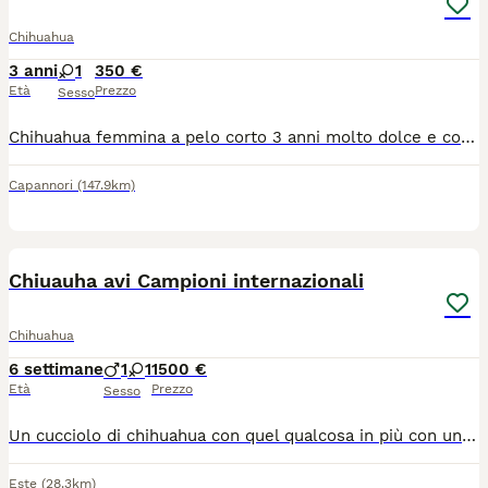
Chihuahua
3 anni
1
350 €
Età
Prezzo
Sesso
Chihuahua femmina a pelo corto 3 anni molto dolce e coccolosa munita di microchip e vaccini aggiornati
Capannori
(147.9km)
32
Chiuauha avi Campioni internazionali
Chihuahua
6 settimane
1
1
1500 €
Età
Prezzo
Sesso
Un cucciolo di chihuahua con quel qualcosa in più con una genetica riconosciuta al 100% la sua discendenza diretta con molti campioni nazionali ed internazionali bellezza e riproduzione vediamo tutti i soggetti hanno il sangue depositato, se cerchi sicurezza bellezza salute tutto dichiarato iniziamo le prenotazioni i cuccioli verranno ceduti con pedigree microchip vaccini sverminazione, certificato buona salute per altre info contattatemi,obbligatorio acconto per prenotare il cucciolo,una volta nati
Este
(28.3km)