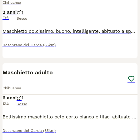
Chihuahua
2 anni
1
Età
Sesso
Maschietto dolcissimo, buono, intelligente, abituato a sporcare in giardino, solo da compagnia, ha microchip, libretto sanitario completo di vaccini e trattamento antiparassitario. Per informazioni contattatemi al 3398754098 Non è in regalo
Desenzano del Garda
(85km)
5
Maschietto adulto
Chihuahua
6 anni
1
Età
Sesso
Bellissimo maschietto pelo corto bianco e lilac, abituato a sporcare in giardino, dolcissimo, solo da compagnia, no altri maschi, per informazioni solo telefoniche, 3398754098. Non è in regalo
Desenzano del Garda
(85km)