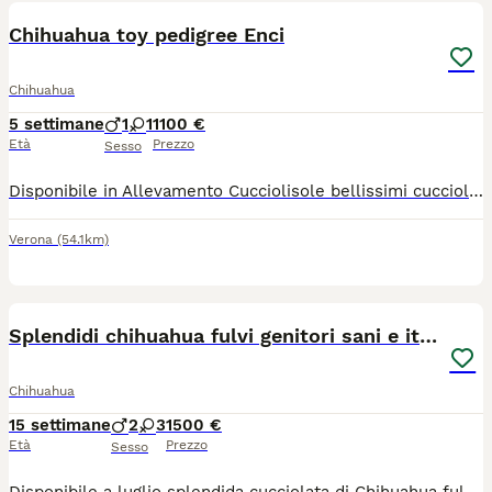
Chihuahua toy pedigree Enci
Chihuahua
5 settimane
1
1
1100 €
Età
Prezzo
Sesso
Disponibile in Allevamento Cucciolisole bellissimi cuccioli di chihuahua si vari colori che si consegnano DI PERSONA in tutta ITALIA dal 20 agosto in poi. I cuccioli avranno doppia sverminazione, primo e secondo vaccino, libretto sanitario e visita veterinaria, microchip con relativo passaggio di proprietà, pedigree Enci e trattamento antiparassitario. Saranno abituati all'uso della traversina igienica e socializzati con altri cani e gatti. Crescono in famiglia giocando con bambini... Allevamento CUCCIOLISOLE anche whatapp
Verona
(54.1km)
15
Splendidi chihuahua fulvi genitori sani e italiani
Chihuahua
15 settimane
2
3
1500 €
Età
Prezzo
Sesso