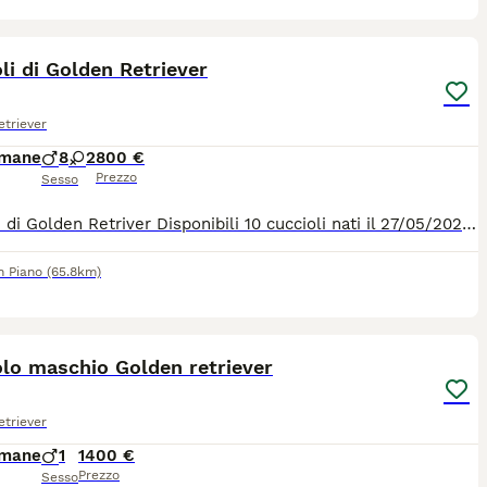
4
li di Golden Retriever
triever
imane
8
2
800 €
Prezzo
Sesso
Cuccioli di Golden Retriver Disponibili 10 cuccioli nati il 27/05/2026. 8 maschi e 2 femmine Genitori visibili, cresciuti in ambiente familiare e a contatto con persone e altri animali. I cuccioli verranno ceduti con: Microchip, Libretto sanitario, Sverminazioni effettuate, Vaccinazioni previste per l'età. Cuccioli senza PEDIGREE. Disponibili dopo il compimento dei 60 giorni di età. Per informazioni e prenotazioni : 3466060515 Bagnolo In Piano, Reggio Emilia.
n Piano
(65.8km)
3
lo maschio Golden retriever
triever
imane
1
1400 €
Prezzo
Sesso