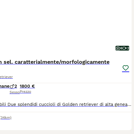
6
2
n sel. caratterialmente/morfologicamente
triever
mane
2
1800 €
Prezzo
Sesso
Disponibili Due splendidi cuccioli di Golden retriever di alta genealogia selezionati caratterialmente e morfologicamente, genitori testati - anche e gomiti A0 - DNA depositato e test genetici all clear - ecocardio pulito . Consegna a metà settembre con socializzazione Intra e Inter specifica in ambiente urbano e rurale- abituazione ai rumori - supporto del branco di adulti nell' affrontare le esperienze e per l'educazione. Verranno consegnati con microchip, pedigree, vaccini, sverminazione, visita veterinaria per buona salute.
(34km)
5