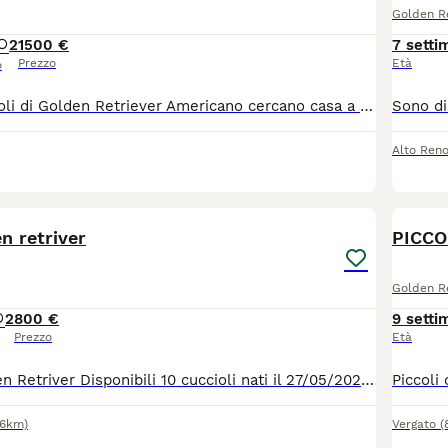
Golden Re
2
1500 €
7 setti
Prezzo
Età
o
Dolcissimi cuccioli di Golden Retriever Americano cercano casa a partire da agosto, i cagnolini verranno ceduti muniti di microchip, vaccinazione, sverminazione, libretto sanitario e pedigree enci! Se interessati contattateci su whatsapp o via telefonica al numero 3292398620
Alto Ren
5
en retriver
PICCO
Golden Re
2
800 €
9 setti
Prezzo
Età
Cuccioli di Golden Retriver Disponibili 10 cuccioli nati il 27/05/2026. 8 maschi e 2 femmine Genitori visibili, cresciuti in ambiente familiare e a contatto con persone e altri animali. I cuccioli verranno ceduti con: Microchip, Libretto sanitario, Sverminazioni effettuate, Vaccinazioni previste per l'età. Cuccioli senza PEDIGREE. Disponibili dopo il compimento dei 60 giorni di età. Per informazioni e prenotazioni : 3466060515 Bagnolo In Piano, Reggio Emilia.
.6km)
Vergato
(