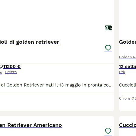
6
oli di golden retriever
Golden
Golden Re
1
1200 €
12 sett
Prezzo
Età
so
Ultimi 2 cuccioli di Golden Retriever nati il 13 maggio in pronta consegna con: - Libretto sanitario e sverminazioni eseguite - Pedigree ENCI (che verrà consegnato direttamente a casa tua da Enci) -Certificato di buona salute rilasciato dal nostro veterinario di fiducia I cuccioli sono nati in casa ( non allevamento ) a Cavriago di Reggio Emilia, Razza: Anglo/americana, tinte Gold e Red Diamo assistenza prima e dopo la vendita, Quando andrete in vacanza ospiteremo a preventivo il vostro cane in pensione per lunghi o brevi periodi. Ti invito a farmi visita ( previo avviso) per vedere da vicino la magia dei cuccioli che giocano e fare amicizia con loro tra le tue braccia, il modo migliore per poi fare ogni valutazione.
Chions
(1
4
den Retriever Americano
Cuccio