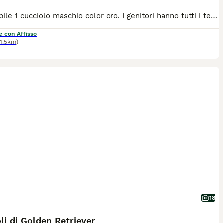
Disponibile 1 cucciolo maschio color oro. I genitori hanno tutti i test di salute e sono puliti per tutte le patologie di razza (displasia anche e gomiti, oculopatie) Verrà ceduto con con Pedigree, Microchip, libretto sanitario con prima vaccinazione, ciclo di sverminazione, antiparassitario, kit puppy, contratto di cessione e fattura.
e con Affisso
51.5km)
18
li di Golden Retriever