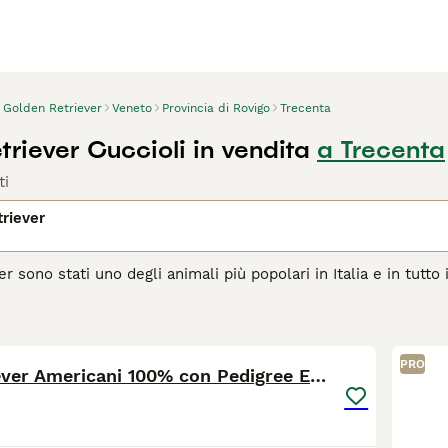
Golden Retriever
Veneto
Provincia di Rovigo
Trecenta
riever Cuccioli in vendita
a Trecenta
ti
riever
r sono stati uno degli animali più popolari in Italia e in tutt
osamente calma che, combinata con la loro intelligenza e addes
nariamente creati per riportare la selvaggina e molti Golden R
7
 loro capacità lavorative.
PRO
agina di consigli sul Golden Retriever
per informazioni su que
Golden Retriever Americani 100% con Pedigree ENCI