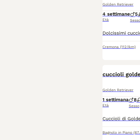
Golden Retriever
4 settimane
5
Età
Sess
Cremona
(112.1km)
cuccioli gold
Golden Retriever
1 settimana
8
Età
Sesso
Bagnolo in Piano
(67