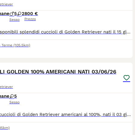
triever
mane
5
2
800 €
Prezzo
Sesso
Sono disponibili splendidi cuccioli di Golden Retriever nati il 15 giugno 2026. La cucciolata è composta da 5 maschi e 2 femmine, allevati in ambiente familiare con grande attenzione alla loro salute e alla loro socializzazione. Fin dai primi giorni di vita sono abituati al contatto con le persone e ai normali rumori domestici, crescendo in un contesto sereno e ricco di stimoli. I cuccioli saranno ceduti al compimento dell'età prevista dalla normativa, con pedigree ENCI, microchip, libretto sanitario, primo vaccino e sverminazioni effettuate. I genitori sono visibili e sono esenti dalle principali patologie ereditarie della razza. Cerchiamo famiglie responsabili che desiderino accogliere un Golden Retriever e seguirlo con amore e attenzione per tutta la vita. Per qualsiasi informazione, fotografie aggiuntive o per fissare una visita è possibile contattarmi tramite i recapiti presenti nell'annuncio.
o Terme
(105.5km)
9
LI GOLDEN 100% AMERICANI NATI 03/06/26
triever
mane
5
Sesso
Piccoli cuccioli di Golden Retriever americani al 100%, nati il 03 giugno 2026, saranno disponibili a raggiungere le vostre case a metà agosto. I cuccioli verranno consegnati con doppia sverminazione, microchip, certificato di buona salute, librettino sanitario, iscrizione ENCI (pedigree arriva direttamente a casa da Enci), passaggio di proprietà e certificazioni di entrambe i genitori. Alla consegna vi verrà offerto un kit omaggio, inoltre siamo sempre disponibili per consigli nel post vendita; chat whatsapp per la crescita di tutta la cucciolata per confrontarsi e condividere le esperienze del cucciolo.
85km)