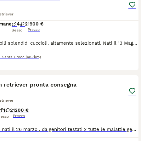
triever
imane
4
2
1900 €
Prezzo
Sesso
Disponibili splendidi cuccioli, altamente selezionati. Nati il 13 Maggio e disponibili a partire da metà Luglio. I cuccioli provengono da genitori accuratamente selezionati per morfologia, carattere e salute, con Pedigree ENCI e DNA depositato. Entrambi i genitori hanno effettuato i test ufficiali previsti per la razza: displasia anche e gomiti, ecocardiografia, visita oculistica e test genetici. La mamma è "Giovane campionessa Italiana", il papà "Giovane campione Francese". I cuccioli vengono allevati in famiglia e socializzati verso persone, cani e gatti. Verranno venduti con: 2 vaccini, 2 sverminazioni, pedigree ENCI e iscrizione all'anagrafe canina nazionale. Per informazioni contattare Silvia De Boni, 39 3381740124 (anche Whatsapp), silviadeboni73@gmail.com, Padova (Veneto).
e Santa Croce
(48.7km)
8
n retriever pronta consegna
triever
1
2
1200 €
Prezzo
Sesso
Cuccioli nati il 26 marzo , da genitori testati x tutte le malattie genetiche della razza e lastre registrate nel pedigree DNA depositato enci, ecocardiogramma e oculopatie.