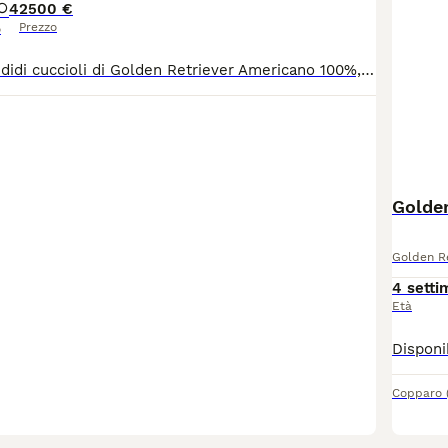
4
2500 €
Prezzo
o
Disponibili splendidi cuccioli di Golden Retriever Americano 100%, nati da genitori entrambi di linea americana, selezionati con attenzione per salute, carattere e tipicità della razza. I genitori sono controllati e risultati esenti da displasie e problemi articolari, con ottimi accertamenti sanitari, per garantire una selezione attenta e responsabile. Disponibili: 🐾 4 maschietti 🐾 4 femminucce I cuccioli saranno disponibili per le nuove famiglie da fine settembre e verranno consegnati con: ✅ Pedigree ENCI ✅ Microchip ✅ Libretto sanitario con vaccinazioni effettuate ✅ Sverminazioni eseguite ✅ Certificato di buona salute rilasciato dal veterinario Cuccioli cresciuti con cura e attenzione, ideali per chi cerca un Golden Retriever dal carattere dolce, equilibrato e affettuoso. Prezzo compresa di IVA: Maschi 2200 Femmine 2500 📍 Si trovano a Bologna 👀 Possibilità di venire a conoscere i cuccioli da fine agosto su appuntamento 🚗 Possibilità di organizzare la consegna presso la nuova famiglia Per informazioni, foto e disponibilità dei cuccioli contattatemi senza impegno.
Golde
Golden Re
4 setti
Età
Copparo
2