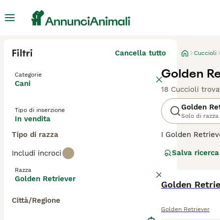
Filtri
Cancella tutto
Cuccioli
Golden Ret
Categorie
Cani
18 Cuccioli trova
Golden Ret
Tipo di inserzione
Solo di razza
In vendita
Tipo di razza
I Golden Retrieve
natura meravigli
Salva ricerca
Includi incroci
Sono stati origi
apprezzati per le
Razza
Golden Retriever
Leggi la
nostra p
Città/Regione
Golden Retriever