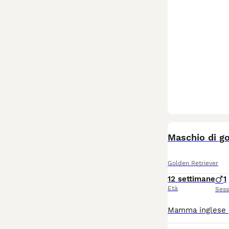
Maschio di g
Golden Retriever
12 settimane
1
Età
Ses