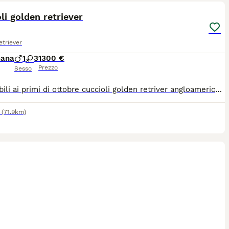
li golden retriever
triever
mana
1
3
1300 €
Prezzo
Sesso
Disponibili ai primi di ottobre cuccioli golden retriver angloamericani con pedigree. Genitori esenti da displasia anca e gomiti (A-0). Entrambi i genitori di mia proprietà. I cuccioli cresceranno in un ambiente familiare a contatto con bambini e altri cani. I cuccioli saranno sverminati, avranno il microchip, primo vaccino, sverminazione, pedigree e certificato di buona salute da parte del veterinario
(71.9km)