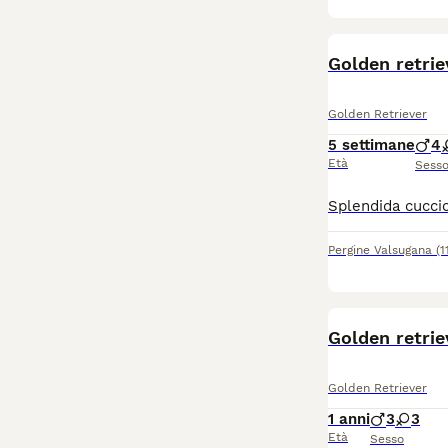
Golden retri
Golden Retriever
5 settimane
4
Età
Sess
Pergine Valsugana
(1
Golden retrie
Golden Retriever
1 anni
3
3
Età
Sesso