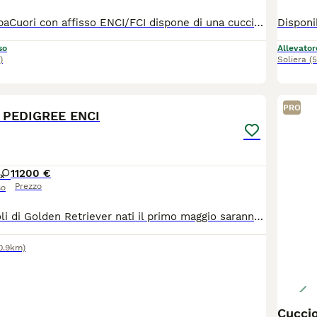
Allevamento RubaCuori con affisso ENCI/FCI dispone di una cucciolata di Golden Retriever angloamericani, saranno pronti fine dicembre al compimento di 60 gg Scegliamo attentamente i nostri riproduttori,tutti con test genetici negativi, DNA depositato, lastre displasia anca e gomito A 0/0 Nostri cuccioli nascono e crescono in casa con noi in modo da dargli educazione ed imprinting migliore Offriamo l'assistenza post-vendita Cuccioli saranno ceduti con Ciclo vermifugo completo Vaccinati Microchip Pedigree ENCI Passaggio di proprietà Garanzia di buona salute Kit cucciolo Costo maschietti 900 femminucce 1200 Per qualsiasi altra informazione siamo disponibili Pagina Facebook Instagram Allevamento RubaCuori
so
Allevator
)
Soliera
(
3
PRO
PEDIGREE ENCI
1
1200 €
Prezzo
so
Bellissimi cuccioli di Golden Retriever nati il primo maggio saranno consegnabili da metà luglio in poi con: - Libretto sanitario con vaccinazioni e sverminazioni eseguite -Pedigree ENCI -Certificato di buona salute rilasciato dal nostro veterinario di fiducia -Garanzie scritte sulla salute I cuccioli sono nati nel nostro allevamento autorizzato di Reggio Emilia e sono visibili insieme ai genitori. Mamma Chanel e papà Falstaff sono in possesso di: - Controlli ufficiali displasia dell'anca e del gomito - Ecocardio ufficiale - Pacchetto test genetici sulla razza. Diamo sempre assistenza pre e post vendita oltre a periodo di pensione gratuito nel caso aveste necessità nei prossimi mesi di dovervi allontanare. Per qualsiasi info o per fissare un appuntamento senza alcun impegno potete contattarmi telefonicamente. Non rispondo a WhatsApp.
0.9km)
Cuccio