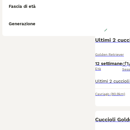
Fascia di età
Generazione
Ultimi 2 cucci
Golden Retriever
12 settimane
1
Età
Ses
Cavriago
(80.9km)
Cuccioli Gol