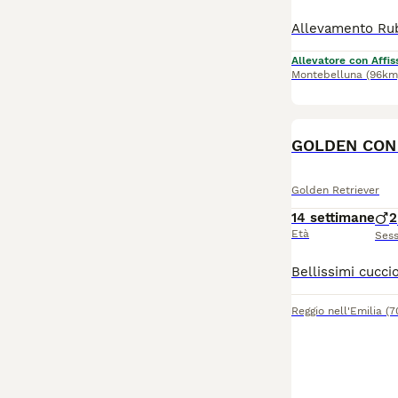
Allevatore con Affis
Montebelluna
(96km
GOLDEN CON 
Golden Retriever
14 settimane
2
Età
Ses
Reggio nell'Emilia
(7