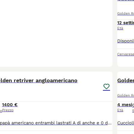
Golden Re
12 sett
Età
Cervares
6
olden retriver angloamericano
Golde
Golden Re
1400 €
4 mesi
Prezzo
Età
so
Mamma inglese papà americano entrambi lastrati A di anche e 0 di gomito perfetti lastre,depositate con pedigre enci disponibile maschietto per il 16 luglio circa a 2 mesi sarà ceduto sverminato vaccinato e con pedigre genitori visibili a cinte tesino trentino