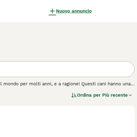
Nuovo annuncio
o il mondo per molti anni, e a ragione! Questi cani hanno una
trabilità, li rende la scelta perfetta come cani di famiglia.
Ordina per
Più recente
etriever sono ancora visibili in campo poiché molto
sta razza di cane.