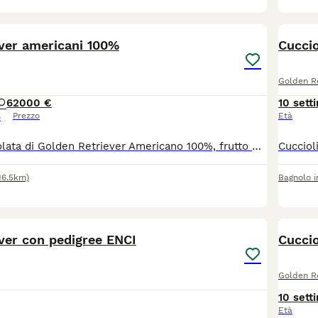
7
ever americani 100%
Cuccio
Golden Re
6
2000 €
10 sett
Prezzo
Età
o
Splendida cucciolata di Golden Retriever Americano 100%, frutto di un'attenta e rigorosa selezione volta a garantire salute, bellezza ed equilibrio caratteriale. I genitori sono entrambi: Esenti da displasia di anche e gomiti con certificazioni ufficiali Sottoposti ai principali test genetici di razza Con DNA depositato e pedigree accuratamente selezionati I cuccioli cresceranno in ambiente familiare, con amore, cure e la massima attenzione alla socializzazione fin dai primi giorni di vita. Per informazioni, disponibilità e per conoscere meglio questa splendida cucciolata, non esitate a contattarci. Un'occasione speciale per accogliere nella vostra famiglia un compagno fedele, dolce e straordinario.
16.5km)
Bagnolo i
10
ver con pedigree ENCI
Cuccio
Golden Re
10 sett
Età