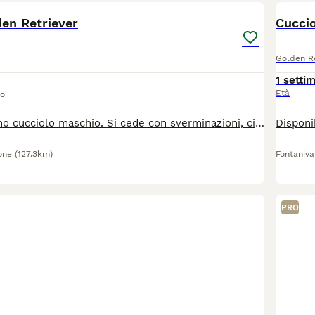
den Retriever
Cuccio
Golden Re
1 setti
Età
so
Disponibile ultimo cucciolo maschio. Si cede con sverminazioni, ciclo vaccinale completo e microchip inserito. Per info contattare solo telefonicamente.
one
(127.3km)
Fontaniva
PRO