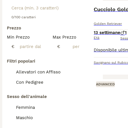
Cucciolo Gol
0/100 caratteri
Golden Retriever
Prezzo
13 settimane
1
Min Prezzo
Max Prezzo
Età
Ses
€
€
Filtri popolari
Savignano sul Rubic
Allevatori con Affisso
Con Pedigree
ADVANCED
Sesso dell'animale
Femmina
Maschio