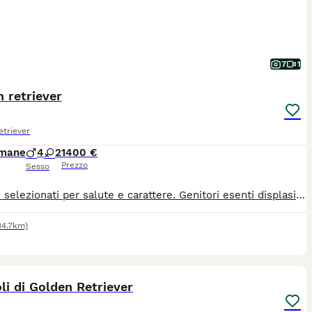
7
1
 retriever
triever
imane
4
2
1400 €
Prezzo
Sesso
Cuccioli selezionati per salute e carattere. Genitori esenti displasia, test genetici clear, certificati per IAA. Ottimi per famiglie.
34.7km)
6
2
li di Golden Retriever