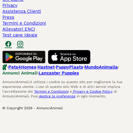
Privacy
Assistenza Clienti
Press
Termini e Condizioni
Allevatori ENCI
Test cane ideale
Pets4Homes
Hastnet
PuppyPlaats
MundoAnimalia
Annunci Animali
Lancaster Puppies
AnnunciAnimali.it utilizza i cookie su questo sito per migliorare la tua
esperienza utente. L'uso di questo sito Web e di altri servizi implica
l'accettazione dei
Termini e Condizioni
e
Privacy e Cookie Policy
di
AnnunciAnimali. Puoi
gestire le preferenze
in ogni momento.
© Copyright
2026
-
AnnunciAnimali