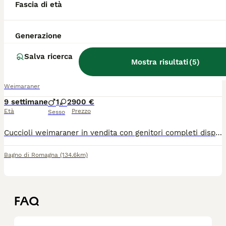
Fascia di età
Ponte Buggianese
(143.6km)
Generazione
7
Salva ricerca
Vendo cuccioli weimaraner
Mostra risultati
(
5
)
Weimaraner
9 settimane
1
2
900 €
Età
Prezzo
Sesso
Cuccioli weimaraner in vendita con genitori completi displasia anca gomito e test genetici effettuati. DNA depositato enci completi di pedigree.
Bagno di Romagna
(134.6km)
FAQ