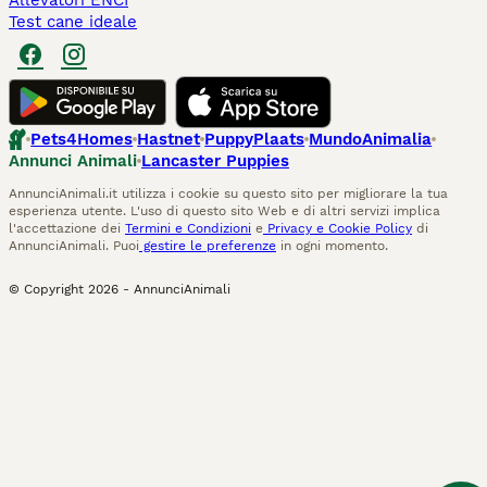
Allevatori ENCI
Test cane ideale
Pets4Homes
Hastnet
PuppyPlaats
MundoAnimalia
Annunci Animali
Lancaster Puppies
AnnunciAnimali.it utilizza i cookie su questo sito per migliorare la tua
esperienza utente. L'uso di questo sito Web e di altri servizi implica
l'accettazione dei
Termini e Condizioni
e
Privacy e Cookie Policy
di
AnnunciAnimali. Puoi
gestire le preferenze
in ogni momento.
© Copyright
2026
-
AnnunciAnimali