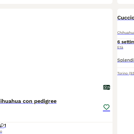
Cuccio
Chihuahu
6 setti
Età
Torino
(9
5
hihuahua con pedigree
1
so