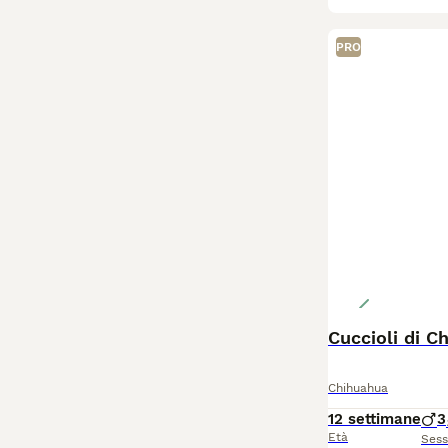
PRO
Cuccioli di C
Chihuahua
12 settimane
3
Età
Ses