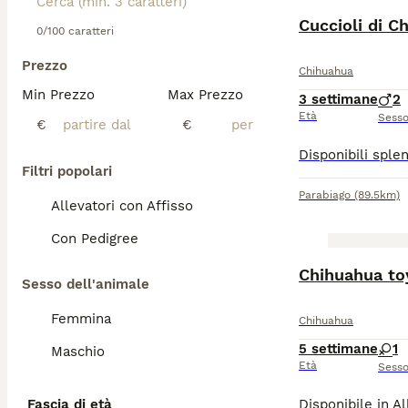
Cuccioli di C
0/100 caratteri
Prezzo
Chihuahua
Min Prezzo
Max Prezzo
3 settimane
2
Età
Sess
€
€
Filtri popolari
Parabiago
(89.5km)
Allevatori con Affisso
Con Pedigree
Chihuahua to
Sesso dell'animale
Femmina
Chihuahua
5 settimane
1
Maschio
Età
Sess
Fascia di età