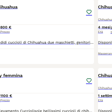
hihuahua
Chihu
Chihuahu
800 €
4 mesi
Prezzo
Età
o
Disponibili splendidi cuccioli di Chihuahua due maschietti, genitori visibili in quanto di nostra proprietà, verranno ceduti con microchip, visita veterinaria e primo vaccino. Disponibili dal 14 /09
Masseran
15
1
y femmina
Chihu
Chihuahu
1100 €
1 setti
Prezzo
Età
o
Disponibile in Allevamento Cucciolisole bellissimi cuccioli di chihuahua si vari colori che si consegnano DI PERSONA in tutta ITALIA dal 20 agosto in poi. I cuccioli avranno doppia sverminazione, primo e secondo vaccino, libretto sanitario e visita veterinaria, microchip con relativo passaggio di proprietà, pedigree Enci e trattamento antiparassitario. Saranno abituati all'uso della traversina igienica e socializzati con altri cani e gatti. Crescono in famiglia giocando con bambini... Allevamento CUCCIOLISOLE anche whatapp