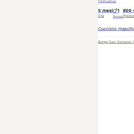
Chihuahua
5 mesi
1
800 
Età
Prezz
Sesso
Borgo San Giovanni