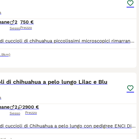
a
mane
2
750 €
Prezzo
Sesso
Splendidi cuccioli di chihuahua piccolissimi microscopici rimarranno molto piccoli genitori visibili entrambi di mia proprietà sono nati il 22 giugno verranno consegnati al compimento dei 60gg con ciclo sverminazioni vaccino microchip passaggio di proprietà libretto sanitario contatto telefonico 379 1459776
3.9km)
14
li di chihuahua a pelo lungo Lilac e Blu
a
mane
2
2
900 €
Prezzo
Sesso
Splendidi cuccioli di Chihuahua a pelo lungo con pedigree ENCI Disponibili splendidi cuccioli di Chihuahua a pelo lungo, nati il 26/06/2026, allevati con amore in ambiente familiare. Entrambi i genitori sono muniti di pedigree ENCI e i cuccioli saranno ceduti solo dopo il compimento dell’età prevista dalla normativa. Disponibili: * 🩵 1 Maschi: €900 * 🩷 2 Femmine: €1.200 I cuccioli saranno consegnati con: ✔ Microchip ✔ Prima vaccinazione ✔ Sverminazioni effettuate ✔ Libretto sanitario ✔ Pedigree ENCI richiesto I cuccioli cresceranno in ambiente familiare, saranno abituati al contatto con le persone e con i bambini, ricevendo fin da piccoli le migliori cure. Per maggiori informazioni, foto o per fissare una visita, contattatemi in privato. Solo persone realmente interessate e amanti della razza.