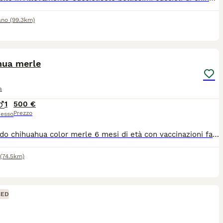
ano
(99.3km)
7
hua merle
a
1
500 €
Prezzo
esso
Splendido chihuahua color merle 6 mesi di età con vaccinazioni fatte maschio molto docile e affettuoso!
(74.5km)
CED