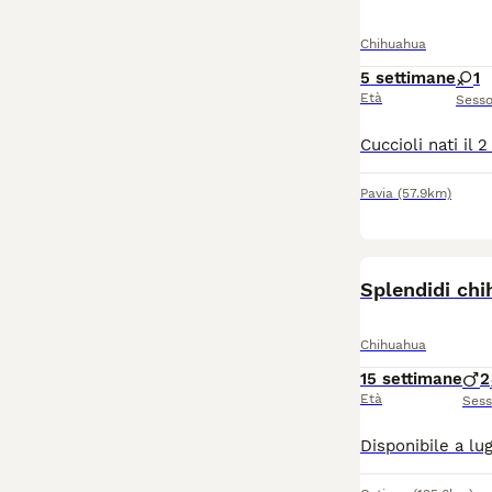
Chihuahua
5 settimane
1
Età
Sess
Pavia
(57.9km)
Splendidi chih
Chihuahua
15 settimane
2
Età
Ses