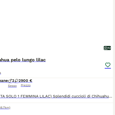
12
hua pelo lungo lilac
a
mane
2
2
900 €
Prezzo
Sesso
( RIMASTA SOLO 1 FEMMINA LILAC) Splendidi cuccioli di Chihuahua a pelo lungo con pedigree ENCI Disponibili splendidi cuccioli di Chihuahua a pelo lungo, nati il 26/06/2026, allevati con amore in ambiente familiare. Entrambi i genitori sono muniti di pedigree ENCI e i cuccioli saranno ceduti solo dopo il compimento dell’età prevista dalla normativa. Disponibili: * 🩵 Maschi: €900 * 🩷 Femmine: €1.200 I cuccioli saranno consegnati con: ✔ Microchip ✔ Prima vaccinazione ✔ Sverminazioni effettuate ✔ Libretto sanitario ✔ Pedigree ENCI richiesto I cuccioli cresceranno in ambiente familiare, saranno abituati al contatto con le persone e con i bambini, ricevendo fin da piccoli le migliori cure. Per maggiori informazioni, foto o per fissare una visita, contattatemi in privato. Solo persone realmente interessate e amanti della razza.
38.7km)