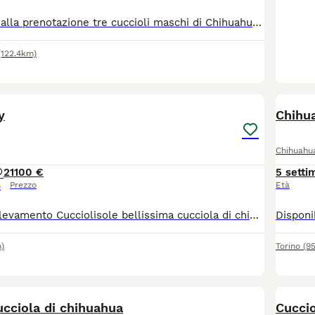
Sono disponibili alla prenotazione tre cuccioli maschi di Chihuahua nati il 15 maggio 2026. Verranno affidati alla famiglia dai 75 giorni in poi. Tutti avranno pedigree ENCI, iscrizione Anagrafe Canina, certificato veterinario di buona salute, microchip, vaccinazioni, sverminazioni, libretto sanitario e kit cucciolo "benvenuto a casa". I genitori sono testati per cuore, occhi e rotule, inoltre hanno entrambi test DNA esente per atrofia progressiva della retina, malattia ereditaria. Di tutti i certificati si rilascia copia. I cuccioli stanno crescendo in casa, a stretto contatto con la nostra famiglia e con le altre compagne della stessa razza ma anche diversa. Il nostro obiettivo è poter affidare a famiglie attente e amorevoli, cuccioli sani, equilibrati, ben socializzati e coccoloni. Svolgiamo pratica per il passaggio di proprietà, seguiamo l'inserimento in famiglia e diamo la nostra disponibilità anche in futuro. Per maggiori informazioni telefonare al 340/0574526.
(122.4km)
11
y
Chihua
Chihuahu
2
1100 €
5 setti
Prezzo
Età
o
Disponibile in Allevamento Cucciolisole bellissima cucciola di chihuahua sia femmina che maschio. La cucciola avrà doppia sverminazione, primo e secondo vaccino, libretto sanitario e visita veterinaria, microchip con relativo passaggio di proprietà e trattamento antiparassitario, PEDIGREE ENCI. Sarà abituata all'uso della traversina igienica e socializzata con altri cani e gatti. Cresce in famiglia giocando con bambini... Per info e video anche whatapp al 329 6954062
)
Torino
(9
1
ucciola di chihuahua
Cuccio