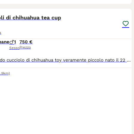
9
1
li di chihuahua tea cup
a
mane
1
750 €
Prezzo
Sesso
Splendido cucciolo di chihuahua toy veramente piccolo nato il 22 giugno sarà consegnabile dal 17 agosto con ciclo sverminazioni, vaccino microchip passaggio di proprietà libretto sanitario, abituato alla traversina cresciuto in casa dolce e affettuoso ben socializzato testa a mela muso corto molto bello genitori visibili entrambi di mia proprietà per venire a vederlo contattatemi al 379 1459776
3.9km)