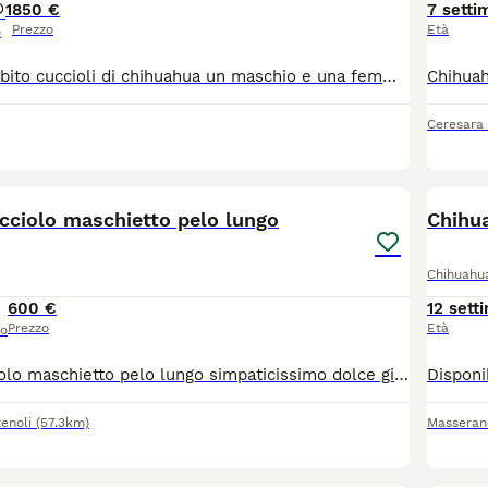
1
850 €
7 setti
Prezzo
Età
o
Disponibili da subito cuccioli di chihuahua un maschio e una femmina nati il 30 maggio i piccoli sono molto dolci e affettuosi nati da genitori di mia proprietà per altre info contattatemi
Ceresara
10
cciolo maschietto pelo lungo
Chihua
Chihuahu
600 €
12 sett
Prezzo
Età
so
Chihuahua cucciolo maschietto pelo lungo simpaticissimo dolce giocherellone, età 80 giorni taglia piccola, sverminato visitato dal veterinario microchip già inserito no vaccino eventuale spesa a parte richiesta euro 600 solo persone seriamente interessate no perditempo no collezionisti di foto queste sono di oggi visibile levante ligure
enoli
(57.3km)
Masseran
9