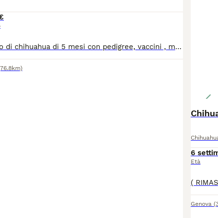
€
o
Cucciolo maschio di chihuahua di 5 mesi con pedigree, vaccini , microchip. Provincia di Lodi. Disponibile da subito, visibili anche i genitori.
(76.8km)
Chihua
Chihuahu
6 setti
Età
Genova
(