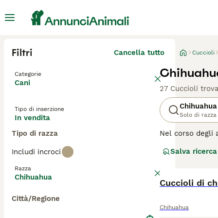
Filtri
Cancella tutto
Cuccioli
Chihuahua
Categorie
Cani
27 Cuccioli trova
Chihuahua
Tipo di inserzione
Solo di razza
In vendita
Tipo di razza
Nel corso degli 
Messico, dove so
Salva ricerca
Includi incroci
essere più grand
pieni di energia
Razza
andranno avanti 
Chihuahua
maggior tempo po
Cuccioli di c
Città/Regione
Leggi la
nostra p
Chihuahua