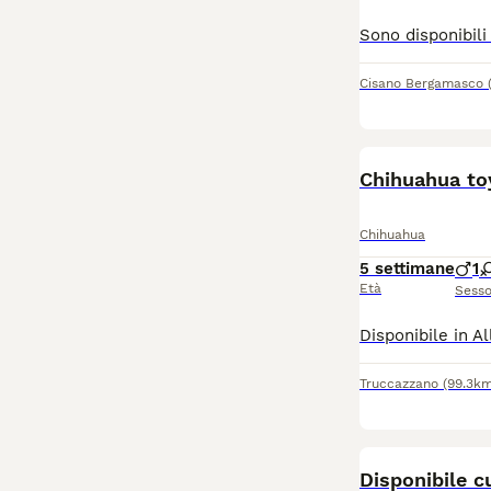
Cisano Bergamasco
Chihuahua to
Chihuahua
5 settimane
1
Età
Sess
Truccazzano
(99.3km
Disponibile c