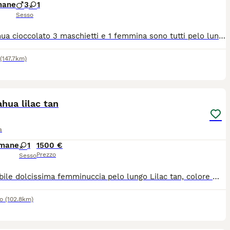
mane
3
1
Sesso
Chihuahua cioccolato 3 maschietti e 1 femmina sono tutti pelo lungo . Avranno sverminazione microchip vaccinazione pedigree ENCI. Mamma colore isabella papà cioccolato tricolore entrambi con DNA depositato. Non sono in regalo .
(147.7km)
4
hua lilac tan
a
imane
1
1500 €
Prezzo
Sesso
Disponibile dolcissima femminuccia pelo lungo Lilac tan, colore molto amato e ricercato. La piccola cresce in ambiente familiare amorevole a contatto con bambini e altri animali. Ben socializzata. Se interessati per tutte le info in privato.
o
(102.8km)
4