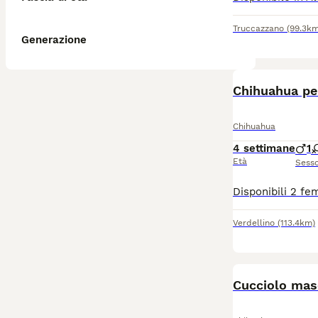
Truccazzano
(99.3km
Generazione
Chihuahua pe
Chihuahua
4 settimane
1
Età
Sess
Verdellino
(113.4km)
Cucciolo mas