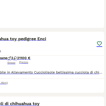
7
hua toy pedigree Enci
a
mane
2
2
1100 €
Prezzo
Sesso
Disponibile in Allevamento Cucciolisole bellissima cucciola di chihuahua che si consegna DI PERSONA in tutta ITALIA da subito. La cucciola cucciola avrà doppia sverminazione, primo e secondo vaccino, libretto sanitario e visita veterinaria, microchip con relativo passaggio di proprietà, pedigree Enci e trattamento antiparassitario. Sarà abituata all'uso della traversina igienica e socializzata con altri cani e gatti. Cresce in famiglia giocando con bambini... Allevamento CUCCIOLISOLE anche whatapp
5.4km)
7
li di chihuahua toy