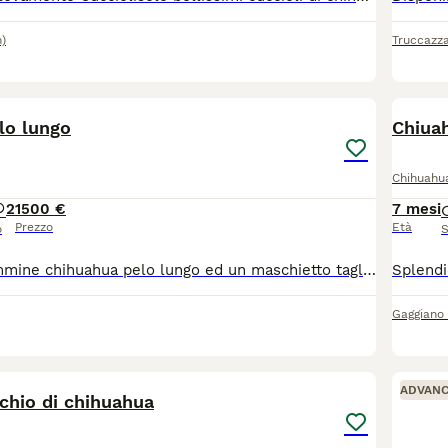
)
Truccazz
15
lo lungo
Chiua
Chihuahu
2
1500 €
7 mesi
Prezzo
Età
o
S
Disponibili 2 femmine chihuahua pelo lungo ed un maschietto taglia mini verranno consegnati completi di ciclo vermifugo trattamento antiparassitario vaccino microchip certificato medico libretto sanitario iscrizione anagrafe canina passaggio di proprietà kit cucciolo pedigree enci genitori visibili entrambi solo persone responsabili
Gaggiano
5
1
ADVAN
chio di chihuahua