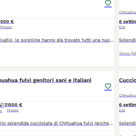
Chihuahu
500 €
6 setti
Prezzo
Età
o
Cuccioli nati il 2 luglio, le sorelline hanno già trovato tutti una nuova famiglia, ed è rimasta solo questa dolcissima femminuccia in attesa di trovare la sua famiglia ​La piccola è prenotabile da subito e sarà pronta per venire con voi a partire dal 27 agosto. ​Per qualsiasi informazione, per ricevere altre foto contattatemi pure tramite WhatsApp al numero: 3385636194
Torino
(9
15
uahua fulvi genitori sani e italiani
Cuccio
Chihuahu
3
1500 €
6 setti
Prezzo
Età
so
​Disponibile a luglio splendida cucciolata di Chihuahua fulvi (anche carbonati con macchie bianche). ​ 🏆 Genealogia e Salute La qualità dei nostri cuccioli parte dalle loro radici. Entrambi i genitori provengono da due dei più rinomati allevamenti italiani (documenti in foto) scelti per l'eccellenza delle loro linee di sangue e per l'attenzione alla salute e al carattere: Genitori visibili e di nostra proprietà. Carattere equilibrato, socievole e affettuoso. ❤️ La nostra Filosofia: Etica e Libertà Crediamo fermamente che un cane felice sia un cane che vive la casa. La nostra non è una produzione "in serie", ma un atto d'amore. Per informazioni, foto o per venire a conoscere i piccoli e i loro genitori, contattateci qui o sulla nostra pagina Fb (i chihuahua delle lanterne) o Ig (le_lanterne_) *Siamo a disposizione per qualsiasi consiglio pre e post-adozione.*