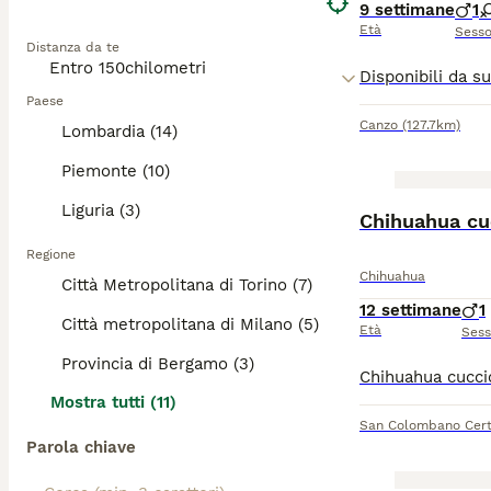
9 settimane
1
Età
Sess
Distanza da te
Paese
Canzo
(127.7km)
Lombardia (14)
Piemonte (10)
Liguria (3)
Chihuahua cu
Regione
Chihuahua
Città Metropolitana di Torino (7)
12 settimane
1
Città metropolitana di Milano (5)
Età
Ses
Provincia di Bergamo (3)
Mostra tutti (11)
San Colombano Cert
Parola chiave