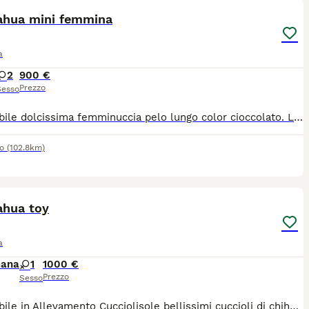
ahua mini femmina
a
2
900 €
Prezzo
Sesso
Disponibile dolcissima femminuccia pelo lungo color cioccolato. La piccola ha un carattere straordinario, è un vero gioiellino un regalo x l’anima e la mente , con lei non ci può annoiare. Ama la compagnia sua dei suoi simili che umani. Solo persone serie e amati dei animali. No allevatori. Solo famiglie. Consegnamo personalmente in tutta Italia.
o
(102.8km)
21
ahua toy
a
mana
1
1000 €
Prezzo
Sesso
Disponibile in Allevamento Cucciolisole bellissimi cuccioli di chihuahua si vari colori che si consegnano DI PERSONA in tutta ITALIA dal 20 agosto in poi. I cuccioli avranno doppia sverminazione, primo e secondo vaccino, libretto sanitario e visita veterinaria, microchip con relativo passaggio di proprietà, pedigree Enci e trattamento antiparassitario. Saranno abituati all'uso della traversina igienica e socializzati con altri cani e gatti. Crescono in famiglia giocando con bambini... Allevamento CUCCIOLISOLE anche whatapp