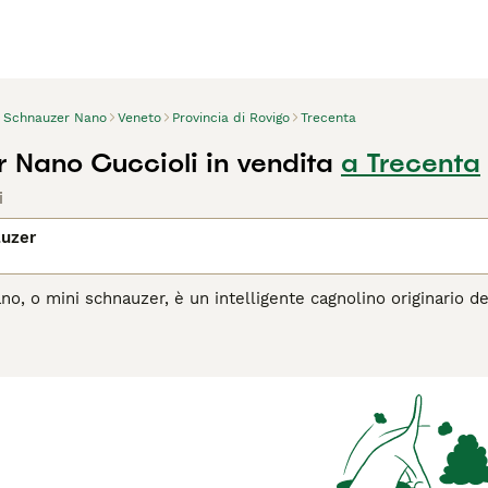
Schnauzer Nano
Veneto
Provincia di Rovigo
Trecenta
 Nano Cuccioli in vendita
a Trecenta
i
auzer
o, o mini schnauzer, è un intelligente cagnolino originario de
ta affascinante razza. Da quando sono apparsi per la prima vo
zie alle loro dimensioni, all'aspetto e alla loro natura amich
o per cui sono così popolari non solo qui in Italia, ma anche i
agina di consigli sul Mini Schnauzer
per informazioni su quest