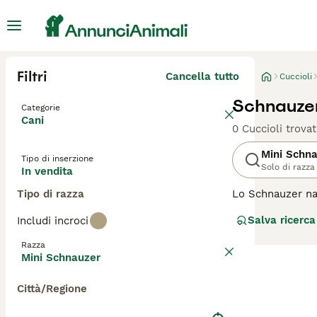
Filtri
Cancella tutto
Cuccioli
Schnauzer
Categorie
Cani
0 Cuccioli trovat
Mini Schn
Tipo di inserzione
Solo di razza
In vendita
Tipo di razza
Lo Schnauzer nan
arrivato in ques
Salva ricerca
Includi incroci
più popolari gra
è un altro motiv
Razza
Mini Schnauzer
Leggi la
nostra p
Città/Regione