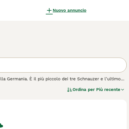
Nuovo annuncio
lla Germania. È il più piccolo dei tre Schnauzer e l'ultimo
lta in una mostra, sono diventati una delle razze Schnauzer
Ordina per
Più recente
evole e leale. Lo schnauzer nano non perde molto pelo, il che
n altre parti del mondo.
a razza di cane.