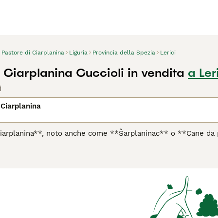
Pastore di Ciarplanina
Liguria
Provincia della Spezia
Lerici
 Ciarplanina Cuccioli in vendita
a Ler
i
 Ciarplanina
Ciarplanina**, noto anche come **Šarplaninac** o **Cane da pas
una catena montuosa situata principalmente in Macedonia del 
o selezionato per proteggere il bestiame dagli attacchi di gra
ri che vanno dal grigio ferro al marrone scuro, spesso con una 
lanina è molto leale e riservato; è diffidente con gli estranei
hiede un proprietario esperto, poiché possiede un forte istint
i spazi, non è adatto alla vita in appartamento. Parole chiave p
 montagna" e "cane da pastore balcanico".