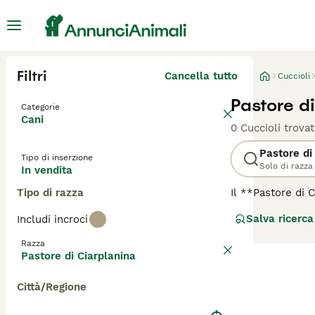
Filtri
Cancella tutto
Cuccioli
Pastore di
Categorie
Cani
0 Cuccioli trovat
Pastore di
Tipo di inserzione
Solo di razza
In vendita
Tipo di razza
Il **Pastore di 
dei Monti Šar, 
Salva ricerca
Includi incroci
muscoloso è stat
doppio, con colo
Razza
Pastore di Ciarp
Pastore di Ciarplanina
Questa razza ric
o dispone di amp
Città/Regione
"cane da guardia