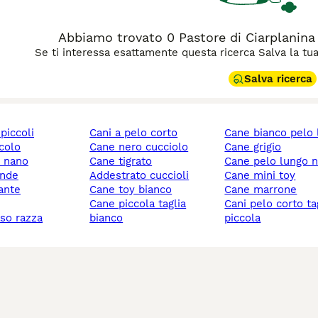
Abbiamo trovato 0 Pastore di Ciarplanina C
Se ti interessa esattamente questa ricerca Salva la tua r
Salva ricerca
 piccoli
cani a pelo corto
cane bianco pelo
ccolo
cane nero cucciolo
cane grigio
y nano
cane tigrato
cane pelo lungo 
ande
addestrato cuccioli
cane mini toy
gante
cane toy bianco
cane marrone
cane piccola taglia
cani pelo corto taglia
sso razza
bianco
piccola