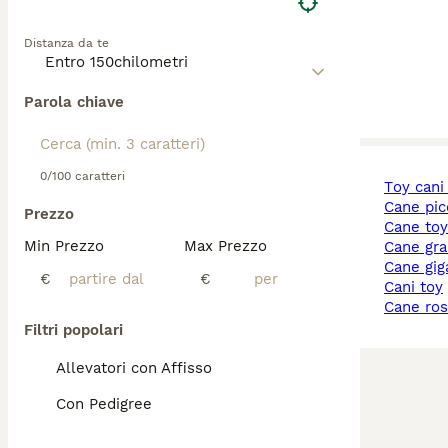
Distanza da te
Parola chiave
0/100 caratteri
toy cani
cane pi
Prezzo
cane to
Min Prezzo
Max Prezzo
cane gr
cane gi
€
€
cani toy
cane ro
Filtri popolari
Allevatori con Affisso
Con Pedigree