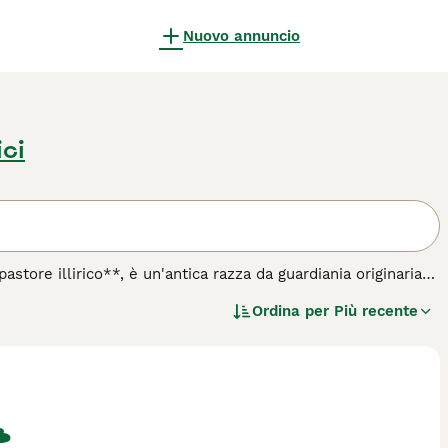
Nuovo annuncio
ici
tore illirico**, è un'antica razza da guardiania originaria
Nord, Kosovo, Serbia e Albania. Questo cane imponente e
Ordina per
Più recente
ndi predatori come lupi e orsi. Il suo manto è folto, lungo e
caratteristica criniera intorno al collo. Il temperamento del
 ma estremamente protettivo verso la propria famiglia.
o territoriale e indipendente. Ideale per chi vive in campagna
er una ricerca efficace in Italia includono "Šarplaninac",