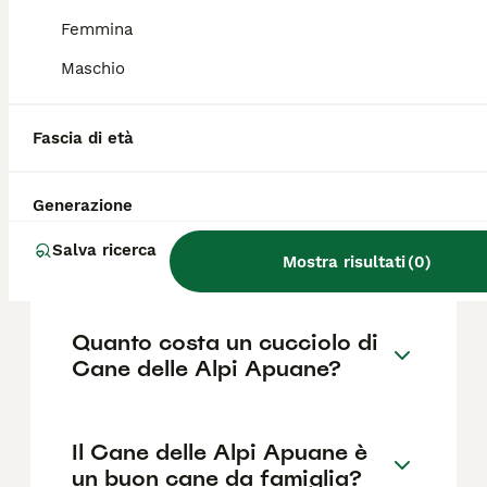
conduzione di greggi ovine, bovine e caprine.
Il suo nome deriva dall'antica città di Apua,
Femmina
l'odierna Pontremoli.
Maschio
Qual è il carattere del Cane
Fascia di età
delle Alpi Apuane?
Generazione
Che cos'è il Cane delle Alpi
Salva ricerca
Apuane?
Mostra risultati
(
0
)
Quanto costa un cucciolo di
Cane delle Alpi Apuane?
Il Cane delle Alpi Apuane è
un buon cane da famiglia?